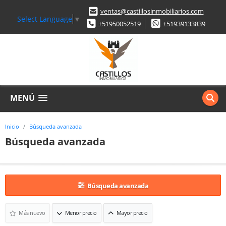
ventas@castillosinmobiliarios.com
Select Language
▼
+51950052519
+51939133839
MENÚ
Inicio
Búsqueda avanzada
Búsqueda avanzada
Búsqueda avanzada
Más nuevo
Menor precio
Mayor precio